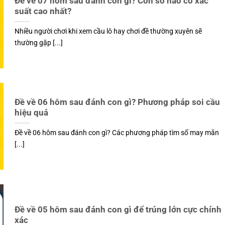
Đề về 07 hôm sau đánh con gì? Con số nào có xác
suất cao nhất?
Nhiều người chơi khi xem cầu lô hay chơi đề thường xuyên sẽ
thường gặp [...]
Đề về 06 hôm sau đánh con gì? Phương pháp soi cầu
hiệu quả
Đề về 06 hôm sau đánh con gì? Các phương pháp tìm số may mắn
[...]
Đề về 05 hôm sau đánh con gì để trúng lớn cực chính
xác