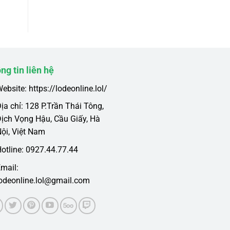
ng tin liên hệ
ebsite: https://lodeonline.lol/
ịa chỉ: 128 P.Trần Thái Tông,
ịch Vọng Hậu, Cầu Giấy, Hà
ội, Việt Nam
otline: 0927.44.77.44
mail:
odeonline.lol@gmail.com