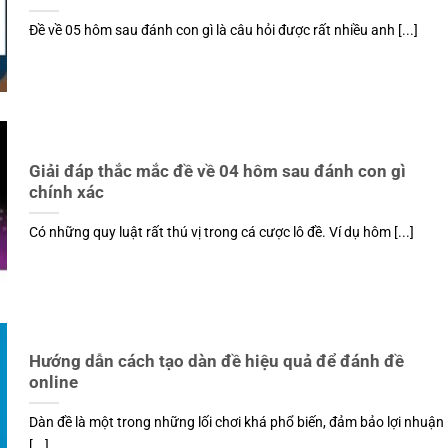
Đề về 05 hôm sau đánh con gì là câu hỏi được rất nhiều anh [...]
Giải đáp thắc mắc đề về 04 hôm sau đánh con gì
chính xác
Có những quy luật rất thú vị trong cá cược lô đề. Ví dụ hôm [...]
Hướng dẫn cách tạo dàn đề hiệu quả để đánh đề
online
Dàn đề là một trong những lối chơi khá phổ biến, đảm bảo lợi nhuận
[...]