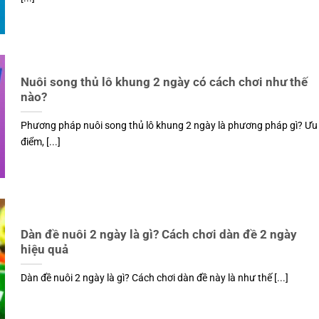
Nuôi song thủ lô khung 2 ngày có cách chơi như thế
nào?
Phương pháp nuôi song thủ lô khung 2 ngày là phương pháp gì? Ưu
điểm, [...]
Dàn đề nuôi 2 ngày là gì? Cách chơi dàn đề 2 ngày
hiệu quả
Dàn đề nuôi 2 ngày là gì? Cách chơi dàn đề này là như thế [...]