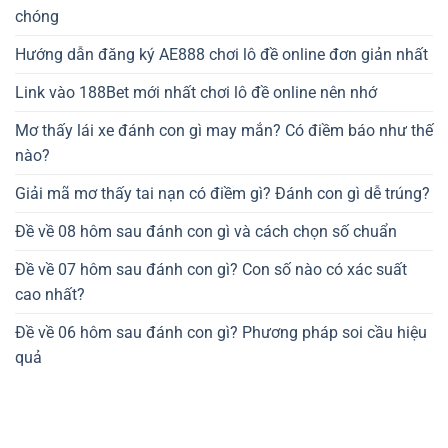
chóng
Hướng dẫn đăng ký AE888 chơi lô đề online đơn giản nhất
Link vào 188Bet mới nhất chơi lô đề online nên nhớ
Mơ thấy lái xe đánh con gì may mắn? Có điềm báo như thế
nào?
Giải mã mơ thấy tai nạn có điềm gì? Đánh con gì dễ trúng?
Đề về 08 hôm sau đánh con gì và cách chọn số chuẩn
Đề về 07 hôm sau đánh con gì? Con số nào có xác suất
cao nhất?
Đề về 06 hôm sau đánh con gì? Phương pháp soi cầu hiệu
quả