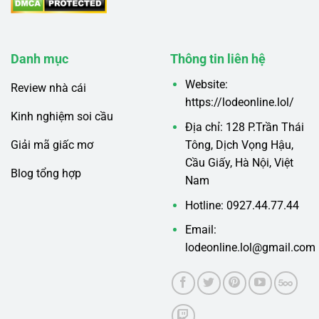
Danh mục
Thông tin liên hệ
Website:
Review nhà cái
https://lodeonline.lol/
Kinh nghiệm soi cầu
Địa chỉ: 128 P.Trần Thái
Tông, Dịch Vọng Hậu,
Giải mã giấc mơ
Cầu Giấy, Hà Nội, Việt
Blog tổng hợp
Nam
Hotline: 0927.44.77.44
Email:
lodeonline.lol@gmail.com