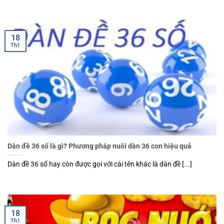
18
Th1
Dàn đề 36 số là gì? Phương pháp nuôi dàn 36 con hiệu quả
Dàn đề 36 số hay còn được gọi với cái tên khác là dàn đề [...]
18
Th1